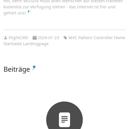
mit, denn WISSEN muss allen Menschen auf diesem Planeten
kostenlos zur Verfügung stehen - das Internet ist frei und
gehört uns!
FlightCMS
2024-01-23
MVC Pattern Controller Home
Startseite Landingpage
Beiträge